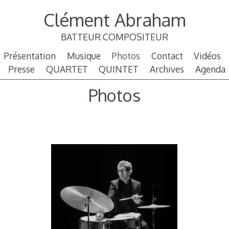
Aller
Clément Abraham
au
contenu
BATTEUR COMPOSITEUR
principal
Présentation
Musique
Photos
Contact
Vidéos
Presse
QUARTET
QUINTET
Archives
Agenda
Photos
–